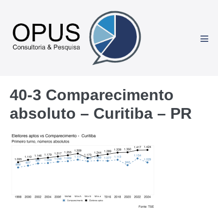
Ir
para
o
conteúdo
Alte
men
40-3 Comparecimento
absoluto – Curitiba – PR