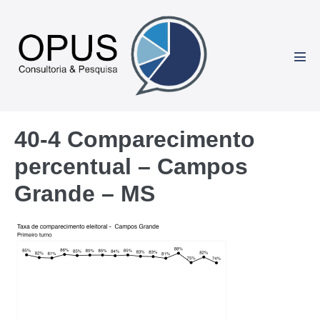
Ir
para
o
conteúdo
Alte
men
40-4 Comparecimento
percentual – Campos
Grande – MS