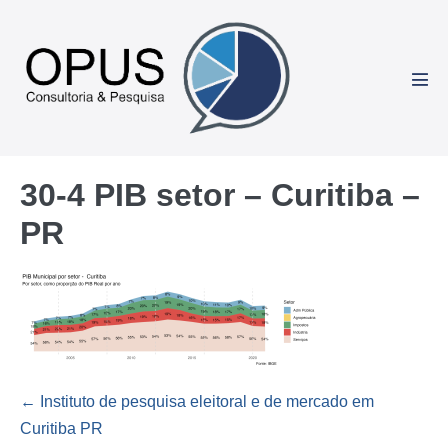
Ir
para
o
conteúdo
Alte
men
30-4 PIB setor – Curitiba –
PR
Navegação
← Instituto de pesquisa eleitoral e de mercado em
de
Curitiba PR