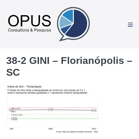
Ir
para
o
conteúdo
Alte
men
38-2 GINI – Florianópolis –
SC