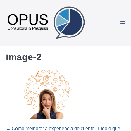
Ir
para
o
conteúdo
Alte
men
image-2
Navegação
← Como melhorar a experiência do cliente: Tudo o que