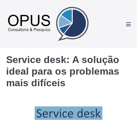
Ir
para
o
conteúdo
Alte
men
Service desk: A solução
ideal para os problemas
mais difíceis