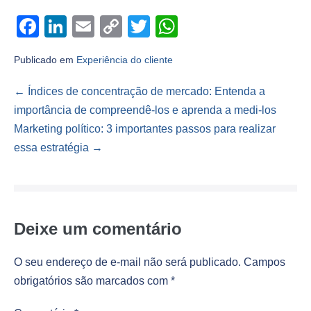
F
Li
E
C
T
W
a
n
m
o
wi
h
Publicado em
Experiência do cliente
c
k
ail
p
tt
at
e
e
y
er
s
Navegação
← Índices de concentração de mercado: Entenda a
b
dI
Li
A
de
importância de compreendê-los e aprenda a medi-los
post
Marketing político: 3 importantes passos para realizar
o
n
n
p
essa estratégia →
o
k
p
k
Deixe um comentário
O seu endereço de e-mail não será publicado.
Campos
obrigatórios são marcados com
*