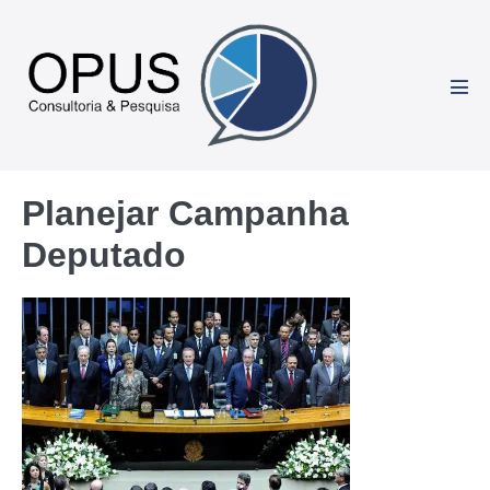
Ir
para
o
conteúdo
Alte
men
Planejar Campanha
Deputado